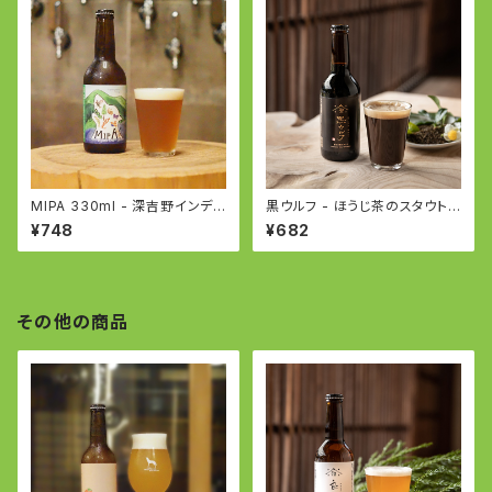
MIPA 330ml - 深吉野インディ
黒ウルフ - ほうじ茶のスタウト -
アペールエール - IPA
Stout with Roasted green t
¥748
¥682
ea
その他の商品