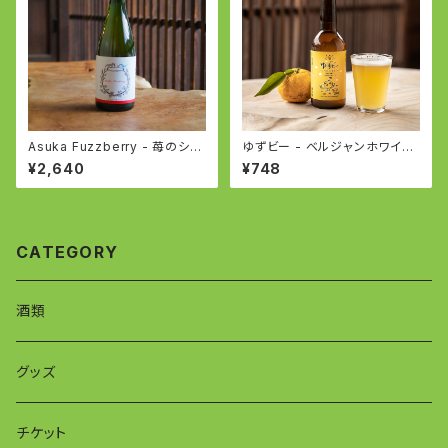
Asuka Fuzzberry - 苺のシー
ゆずビー - ベルジャンホワイト
ドルとビールのフュージョン - S
- YUZU BEER based on Bel
¥2,640
¥748
trawberry Cider and Beer F
gian White
usion
CATEGORY
酒類
グッズ
チケット