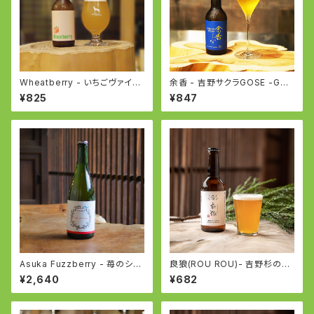
Wheatberry - いちごヴァイツ
余香 - 吉野サクラGOSE -Gos
ェン -WEIZEN with Strawbe
e with SAKURA
¥825
¥847
rry
Asuka Fuzzberry - 苺のシー
良狼(ROU ROU)- 吉野杉のペ
ドルとビールのフュージョン - S
ールエール - English Pale Al
¥2,640
¥682
trawberry Cider and Beer F
e
usion