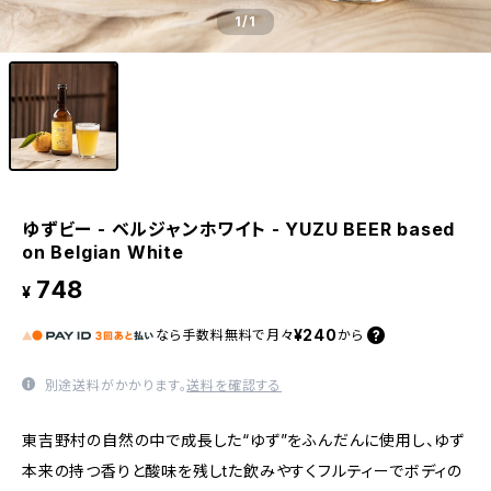
1
/1
ゆずビー - ベルジャンホワイト - YUZU BEER based
on Belgian White
748
¥
¥240
なら
手数料無料で
月々
から
別途送料がかかります。
送料を確認する
東吉野村の自然の中で成長した“ゆず”をふんだんに使用し、ゆず
本来の持つ香りと酸味を残しtた飲みやすくフルティーでボディの