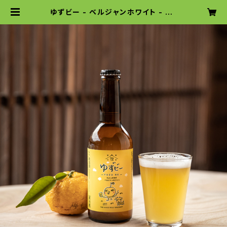
ゆずビー - ベルジャンホワイト - YU
ZU BEER based on Belgian Wh
ite | グットウルフ麦酒