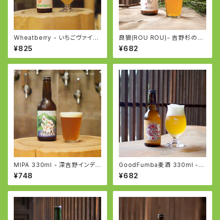
Wheatberry - いちごヴァイツ
良狼(ROU ROU)- 吉野杉のペ
ェン -WEIZEN with Strawbe
ールエール - English Pale Al
¥825
¥682
rry
e
MIPA 330ml - 深吉野インディ
GoodFumba麦酒 330ml -
アペールエール - IPA
WOODMIXエール - Kölsch
¥748
¥682