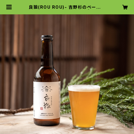
良狼(ROU ROU)- 吉野杉のペールエ
ール - English Pale Ale | グット
ウルフ麦酒