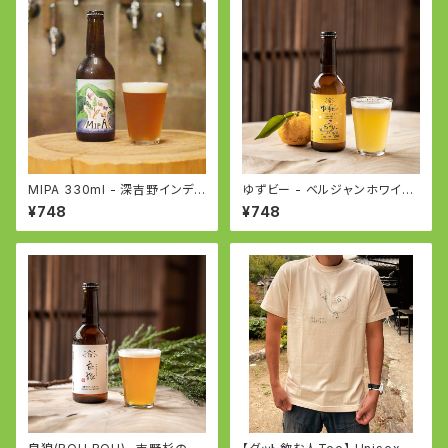
MIPA 330ml - 深吉野インディ
ゆずビー - ベルジャンホワイト
アペールエール - IPA
- YUZU BEER based on Bel
¥748
¥748
gian White