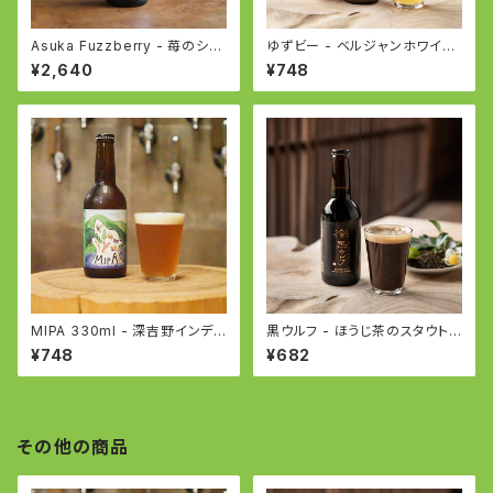
Asuka Fuzzberry - 苺のシー
ゆずビー - ベルジャンホワイト
ドルとビールのフュージョン - S
- YUZU BEER based on Bel
¥2,640
¥748
trawberry Cider and Beer F
gian White
usion
MIPA 330ml - 深吉野インディ
黒ウルフ - ほうじ茶のスタウト -
アペールエール - IPA
Stout with Roasted green t
¥748
¥682
ea
その他の商品