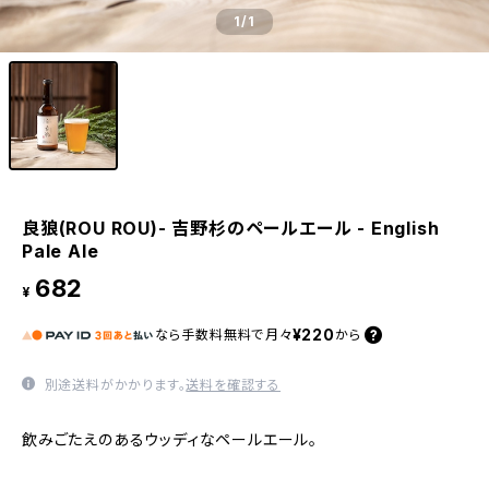
1
/1
良狼(ROU ROU)- 吉野杉のペールエール - English
Pale Ale
682
¥
¥220
なら
手数料無料で
月々
から
別途送料がかかります。
送料を確認する
飲みごたえのあるウッディなペールエール。