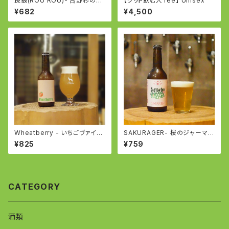
良狼(ROU ROU)- 吉野杉のペ
【グット飲む人Tee】 Unisex
ールエール - English Pale Al
¥682
¥4,500
e
Wheatberry - いちごヴァイツ
SAKURAGER- 桜のジャーマン
ェン -WEIZEN with Strawbe
ピルスナー - German Pilsner
¥825
¥759
rry
with Sakura
CATEGORY
酒類