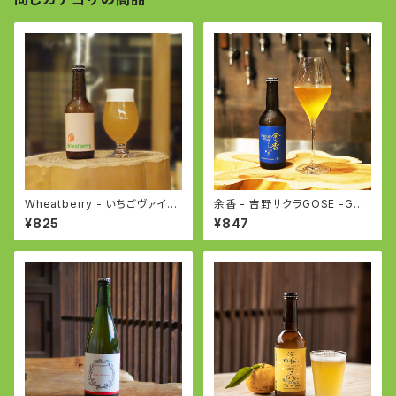
Wheatberry - いちごヴァイツ
余香 - 吉野サクラGOSE -Gos
ェン -WEIZEN with Strawbe
e with SAKURA
¥825
¥847
rry