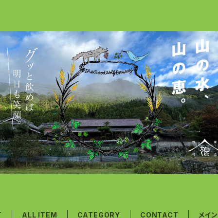
T
ALL ITEM
CATEGORY
CONTACT
メイ