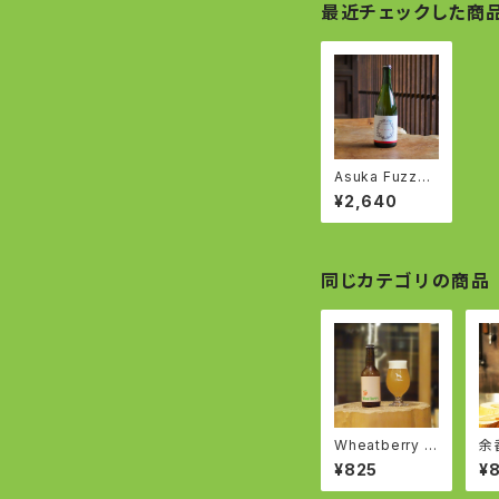
最近チェックした商
Asuka Fuzzbe
rry - 苺のシード
¥2,640
ルとビールのフ
ュージョン - Str
awberry Cider
and Beer Fusi
on
同じカテゴリの商品
Wheatberry -
余
いちごヴァイツェ
ラGO
¥825
¥
ン -WEIZEN wi
wi
th Strawberry