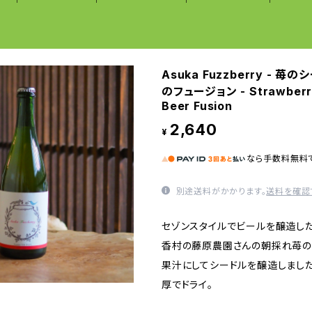
Asuka Fuzzberry - 
のフュージョン - Strawberry
Beer Fusion
2,640
¥
なら
手数料無料
別途送料がかかります。
送料を確認
セゾンスタイルでビールを醸造し
香村の藤原農園さんの朝採れ苺の
果汁にしてシードルを醸造しまし
厚でドライ。