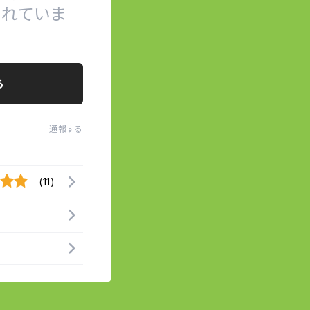
れていま
る
通報する
(11)