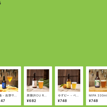
品
香 - 吉野サク
良狼(ROU RO
ゆずビー - ベル
MIPA 330ml
SE -Gose
U)- 吉野杉のペ
ジャンホワイト -
深吉野インデ
847
¥682
¥748
¥748
th SAKURA
ールエール - En
YUZU BEER b
アペールエー
glish Pale Ale
ased on Belgi
- IPA