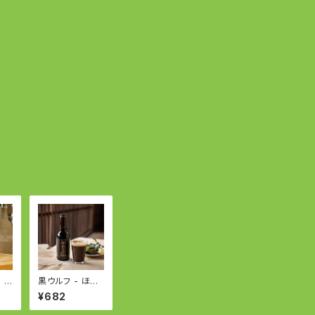
 -
黒ウルフ - ほう
ィ
じ茶のスタウト -
¥682
ル
Stout with Ro
asted green t