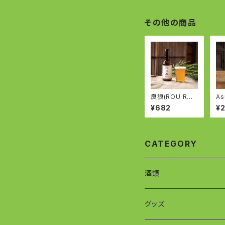
その他の商品
良狼(ROU RO
As
U)- 吉野杉のペ
rr
¥682
¥
ールエール - En
ル
glish Pale Ale
ュー
aw
an
on
CATEGORY
酒類
グッズ