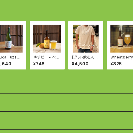
an White
uka Fuzzbe
ゆずビー - ベル
【グット飲む人Te
Wheatberry
y - 苺のシード
ジャンホワイト -
e】 Unisex
いちごヴァイ
2,640
¥748
¥4,500
¥825
とビールのフ
YUZU BEER b
ン -WEIZEN wi
ジョン - Str
ased on Belgi
th Strawber
berry Cider
an White
d Beer Fusi