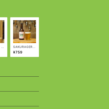
ea
 -
SAKURAGER-
ツェ
桜のジャーマン
¥759
ピルスナー - Ge
ry
rman Pilsner
with Sakura