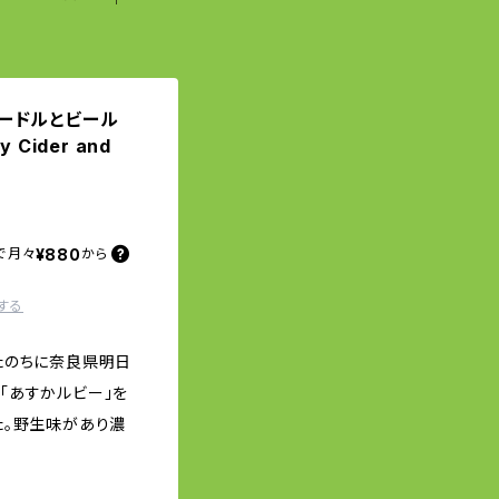
苺のシードルとビール
 Cider and
¥880
で
月々
から
する
たのちに奈良県明日
「あすかルビー」を
た。野生味があり濃